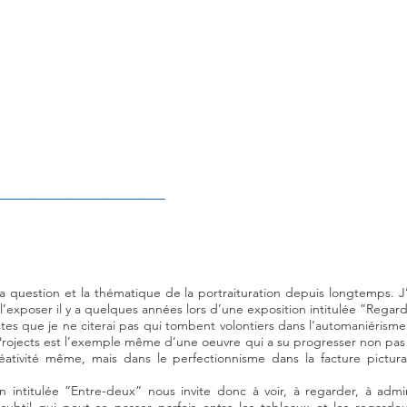
_______
________
____
 la question et la thématique de la portraituration depuis longtemps. J
e l’exposer il y a quelques années lors d’une exposition intitulée ”Regarde
tes que je ne citerai pas qui tombent volontiers dans l’automaniérisme.
rojects est l’exemple même d’une oeuvre qui a su progresser non pas 
réativité même, mais dans le perfectionnisme dans la facture pictura
n intitulée ”Entre-deux” nous invite donc à voir, à regarder, à admi