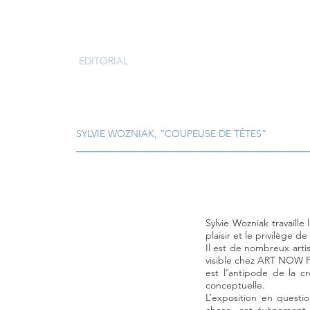
EDITORIAL
SYLVIE WOZNIAK, ”COUPEUSE DE TÊTES”
_________________________________
Sylvie Wozniak travaille
plaisir et le privilège d
Il est de nombreux artis
visible chez ART NOW P
est l’antipode de la c
conceptuelle.
L’exposition en questio