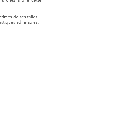
rs c’est à dire cette
ctimes de ses toiles.
lastiques admirables.