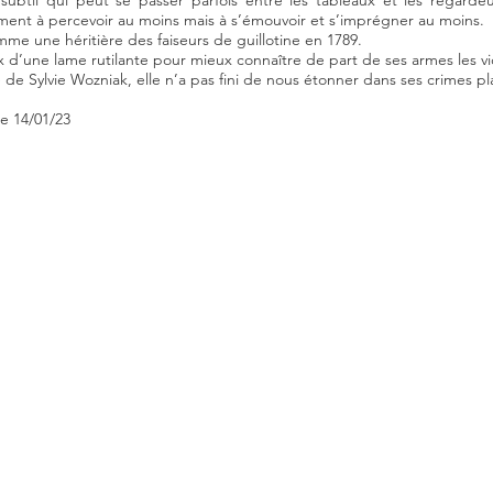
ubtil qui peut se passer parfois entre les tableaux et les regardeu
ment à percevoir au moins mais à s’émouvoir et s’imprégner au moins.
mme une héritière des faiseurs de guillotine en 1789.
x d’une lame rutilante pour mieux connaître de part de ses armes les vi
 de Sylvie Wozniak, elle n’a pas fini de nous étonner dans ses crimes p
le 14/01/23