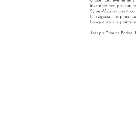
chose, cet évènement s
invitation
non pas seule
Sylvie Wozniak peint co
Elle aiguise ses pinceau
Longue vie à la peinture
Joseph Charles Farine, 